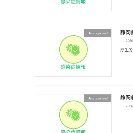
静岡
Uncategorized
202
厚生労
静岡
Uncategorized
202