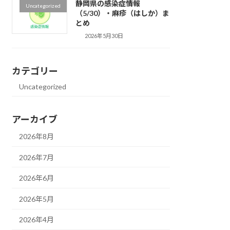
静岡県の感染症情報
Uncategorized
（5/30）・麻疹（はしか）ま
とめ
2026年5月30日
カテゴリー
Uncategorized
アーカイブ
2026年8月
2026年7月
2026年6月
2026年5月
2026年4月