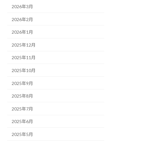
2026年3月
2026年2月
2026年1月
2025年12月
2025年11月
2025年10月
2025年9月
2025年8月
2025年7月
2025年6月
2025年5月