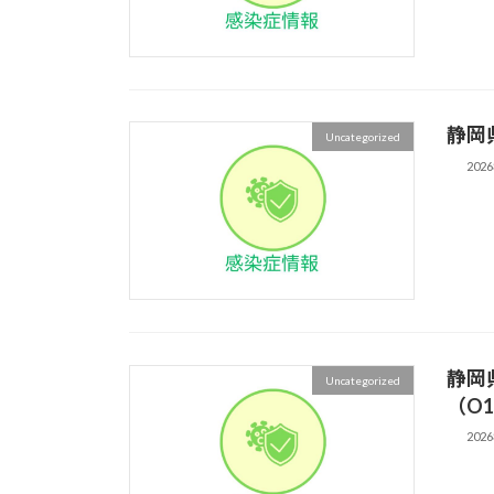
静岡
Uncategorized
202
静岡
Uncategorized
（O
202