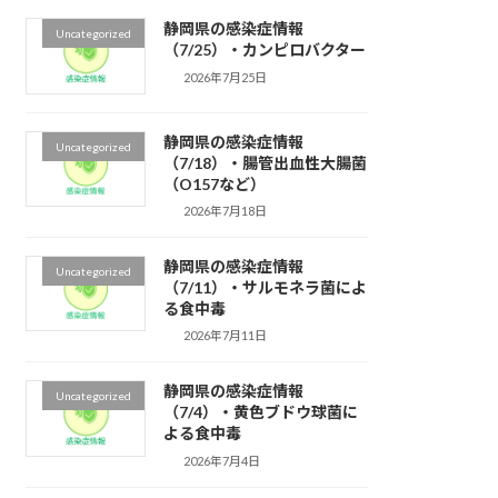
静岡県の感染症情報
Uncategorized
（7/25）・カンピロバクター
2026年7月25日
静岡県の感染症情報
Uncategorized
（7/18）・腸管出血性大腸菌
（O157など）
2026年7月18日
静岡県の感染症情報
Uncategorized
（7/11）・サルモネラ菌によ
る食中毒
2026年7月11日
静岡県の感染症情報
Uncategorized
（7/4）・黄色ブドウ球菌に
よる食中毒
2026年7月4日