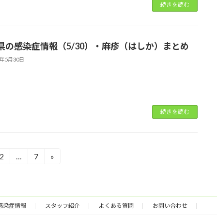
続きを読む
県の感染症情報（5/30）・麻疹（はしか）まとめ
6年5月30日
続きを読む
2
…
7
»
固
固
定
定
ペ
ペ
ー
ー
ジ
ジ
感染症情報
スタッフ紹介
よくある質問
お問い合わせ