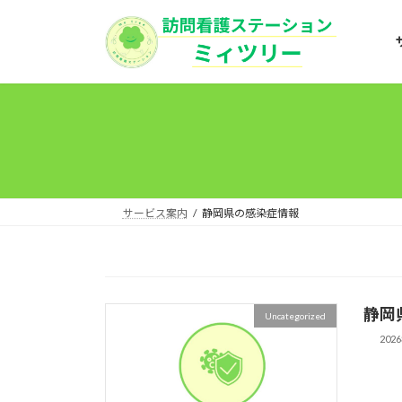
コ
ナ
ン
ビ
テ
ゲ
ン
ー
ツ
シ
へ
ョ
ス
ン
キ
に
ッ
移
プ
動
サービス案内
静岡県の感染症情報
静岡
Uncategorized
202