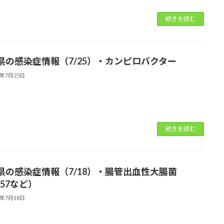
続きを読む
県の感染症情報（7/25）・カンピロバクター
6年7月25日
続きを読む
県の感染症情報（7/18）・腸管出血性大腸菌
157など）
6年7月18日