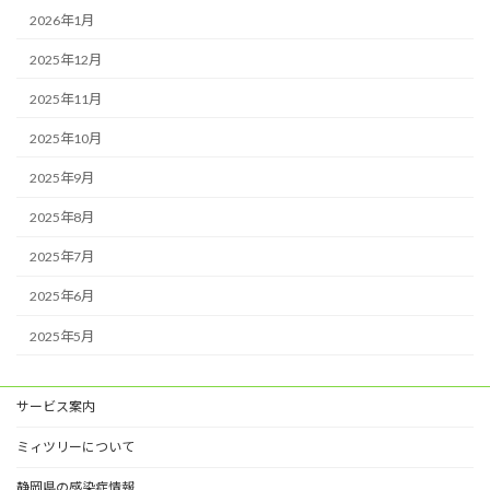
2026年1月
2025年12月
2025年11月
2025年10月
2025年9月
2025年8月
2025年7月
2025年6月
2025年5月
サービス案内
ミィツリーについて
静岡県の感染症情報