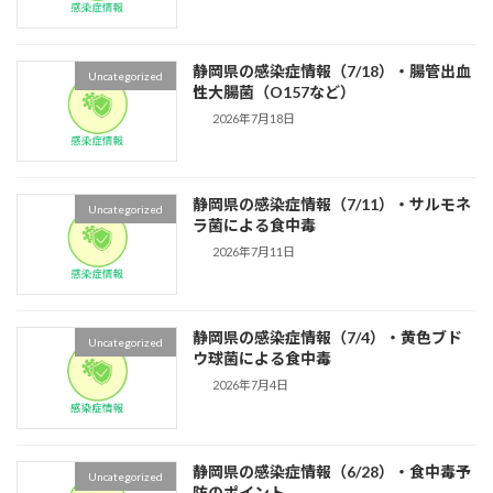
静岡県の感染症情報（7/18）・腸管出血
Uncategorized
性大腸菌（O157など）
2026年7月18日
静岡県の感染症情報（7/11）・サルモネ
Uncategorized
ラ菌による食中毒
2026年7月11日
静岡県の感染症情報（7/4）・黄色ブド
Uncategorized
ウ球菌による食中毒
2026年7月4日
静岡県の感染症情報（6/28）・食中毒予
Uncategorized
防のポイント