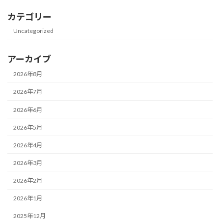
カテゴリー
Uncategorized
アーカイブ
2026年8月
2026年7月
2026年6月
2026年5月
2026年4月
2026年3月
2026年2月
2026年1月
2025年12月