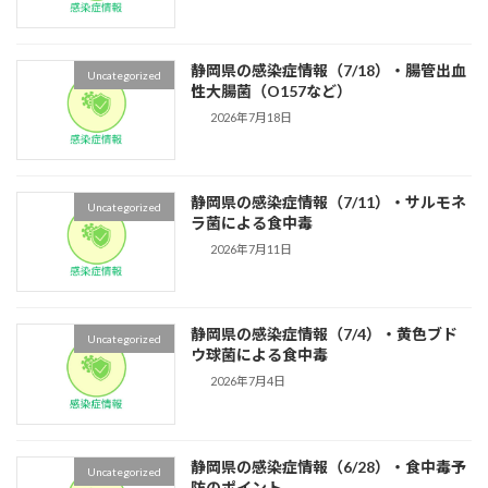
静岡県の感染症情報（7/18）・腸管出血
Uncategorized
性大腸菌（O157など）
2026年7月18日
静岡県の感染症情報（7/11）・サルモネ
Uncategorized
ラ菌による食中毒
2026年7月11日
静岡県の感染症情報（7/4）・黄色ブド
Uncategorized
ウ球菌による食中毒
2026年7月4日
静岡県の感染症情報（6/28）・食中毒予
Uncategorized
防のポイント